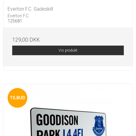
Everton F.C. Gadeskilt
Everton F.C.
125681
129,00 DKK
Vis produkt
TILBUD