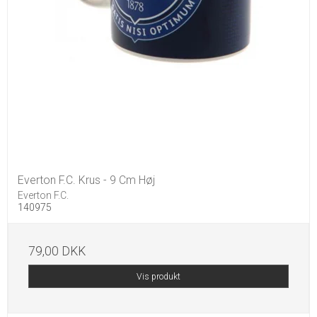
Everton F.C. Krus - 9 Cm Høj
Everton F.C.
140975
79,00 DKK
Vis produkt