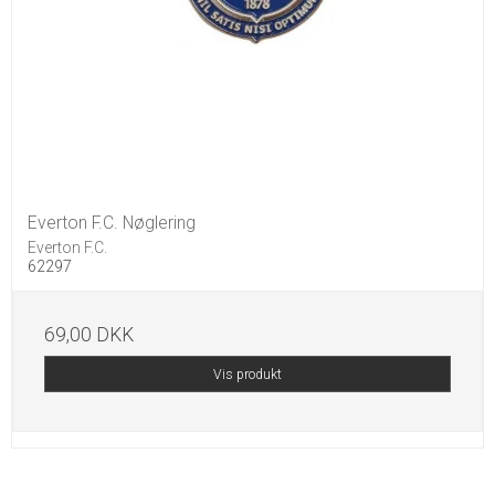
Everton F.C. Nøglering
Everton F.C.
62297
69,00 DKK
Vis produkt