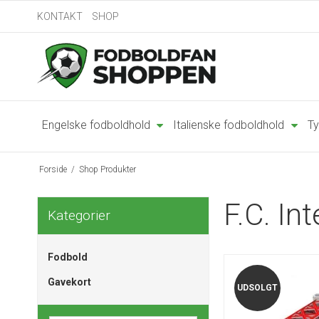
KONTAKT
SHOP
Engelske fodboldhold
Italienske fodboldhold
Ty
Forside
/
Shop Produkter
F.C. In
Kategorier
Fodbold
Gavekort
UDSOLGT