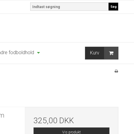
Søg
dre fodboldhold
Kurv
um
325,00 DKK
Vis produkt