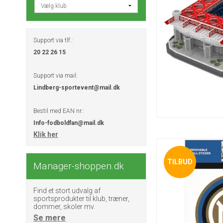
Support via tlf.:
20 22 26 15
Support via mail:
Lindberg-sportevent@mail.dk
Bestil med EAN nr.:
Info-fodboldfan@mail.dk
Klik her
TILBUD
Manager-shoppen.dk
Find et stort udvalg af
sportsprodukter til klub, træner,
dommer, skoler mv.
Se mere