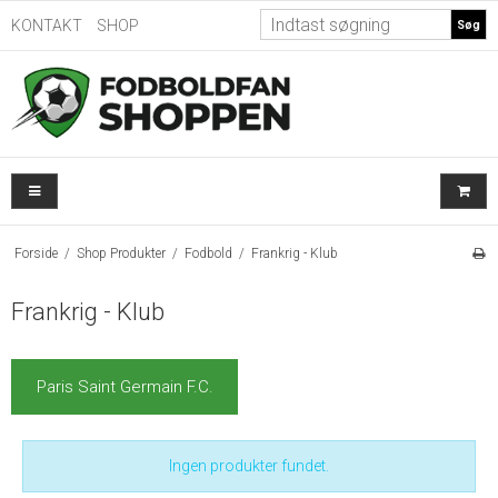
KONTAKT
SHOP
Søg
Forside
/
Shop Produkter
/
Fodbold
/
Frankrig - Klub
Frankrig - Klub
Paris Saint Germain F.C.
Ingen produkter fundet.