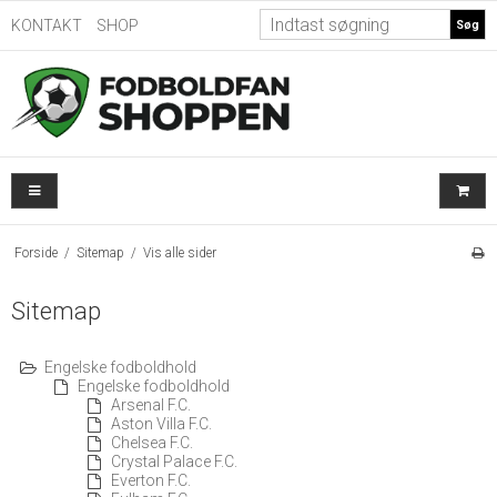
KONTAKT
SHOP
Søg
Forside
/
Sitemap
/
Vis alle sider
Sitemap
Engelske fodboldhold
Engelske fodboldhold
Arsenal F.C.
Aston Villa F.C.
Chelsea F.C.
Crystal Palace F.C.
Everton F.C.