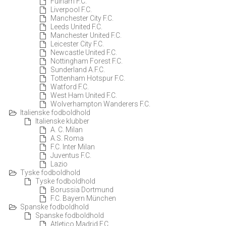
Fulham F.C.
Liverpool F.C.
Manchester City F.C.
Leeds United F.C.
Manchester United F.C.
Leicester City F.C.
Newcastle United F.C.
Nottingham Forest F.C.
Sunderland A.F.C.
Tottenham Hotspur F.C.
Watford F.C.
West Ham United F.C.
Wolverhampton Wanderers F.C.
Italienske fodboldhold
Italienske klubber
A. C. Milan
A.S. Roma
F.C. Inter Milan
Juventus F.C.
Lazio
Tyske fodboldhold
Tyske fodboldhold
Borussia Dortmund
F.C. Bayern München
Spanske fodboldhold
Spanske fodboldhold
Atletico Madrid F.C.