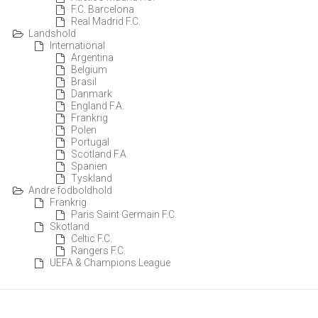
F.C. Barcelona
Real Madrid F.C.
Landshold
International
Argentina
Belgium
Brasil
Danmark
England F.A.
Frankrig
Polen
Portugal
Scotland F.A.
Spanien
Tyskland
Andre fodboldhold
Frankrig
Paris Saint Germain F.C.
Skotland
Celtic F.C.
Rangers F.C.
UEFA & Champions League