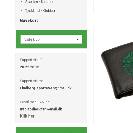
Spanien - Klubber
Tyskland - Klubber
Gavekort
Support via tlf.:
20 22 26 15
Support via mail:
Lindberg-sportevent@mail.dk
Bestil med EAN nr.:
Info-fodboldfan@mail.dk
Klik her