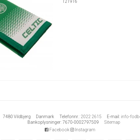
121916
7480 Vildbjerg
Danmark
Telefonnr.
:
2022 2615
E-mail
:
info-fod
Bankoplysninger
:
7670-0002797509
Sitemap
Facebook
Instagram