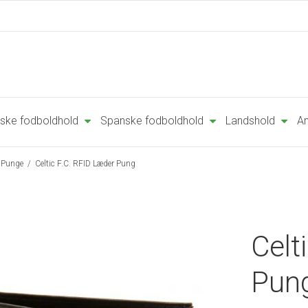
ske fodboldhold
Spanske fodboldhold
Landshold
An
Punge
/
Celtic F.C. RFID Læder Pung
Celt
Pun