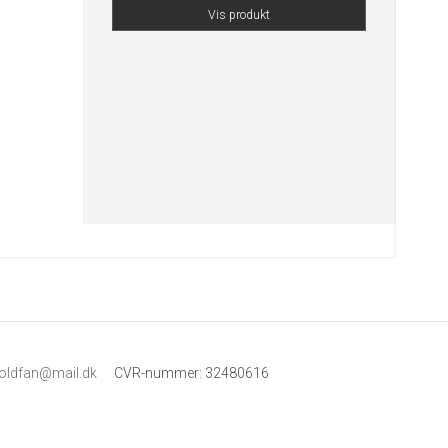
Vis produkt
boldfan@mail.dk
CVR-nummer
:
32480616