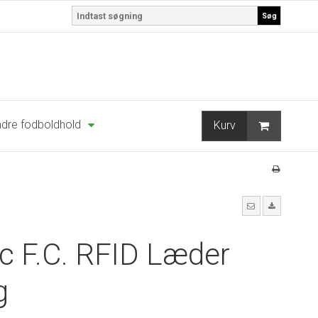
Søg
dre fodboldhold
Kurv
ic F.C. RFID Læder
g