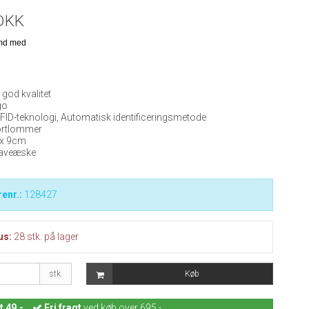
DKK
 god kvalitet
go
RFID-teknologi, Automatisk identificeringsmetode
kortlommer
 x 9cm
gaveæske
enr.:
128427
us:
28
stk.
på lager
stk.
Køb
t 49,-
Fri fragt
ved køb over 695,-