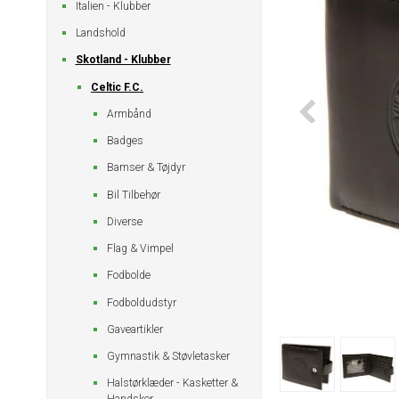
Italien - Klubber
Landshold
Skotland - Klubber
Celtic F.C.
Armbånd
Badges
Bamser & Tøjdyr
Bil Tilbehør
Diverse
Flag & Vimpel
Fodbolde
Fodboldudstyr
Gaveartikler
Gymnastik & Støvletasker
Halstørklæder - Kasketter &