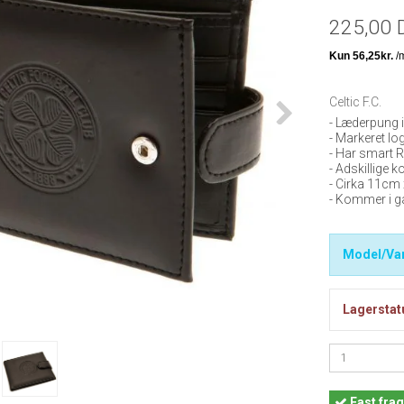
225,00 
Celtic F.C.
- Læderpung i
- Markeret lo
- Har smart 
- Adskillige 
- Cirka 11cm
- Kommer i 
Model/Var
Lagerstat
Fast
frag