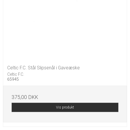
Celtic F.C. Stål Slipsenål i Gaveæske
Celtic F.C.
65945
375,00 DKK
Vis produkt