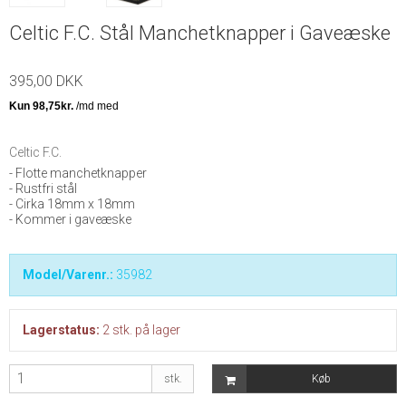
Celtic F.C. Stål Manchetknapper i Gaveæske
395,00 DKK
Celtic F.C.
- Flotte manchetknapper
- Rustfri stål
- Cirka 18mm x 18mm
- Kommer i gaveæske
Model/Varenr.:
35982
Lagerstatus:
2
stk.
på lager
stk.
Køb