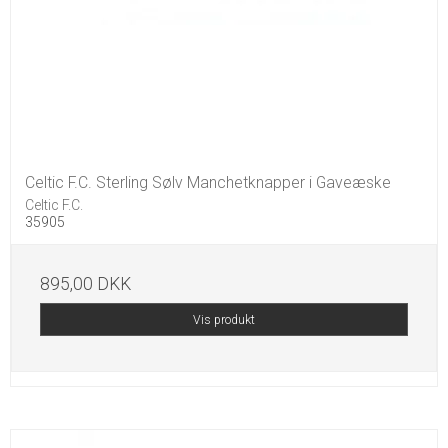
Celtic F.C. Sterling Sølv Manchetknapper i Gaveæske
Celtic F.C.
35905
895,00 DKK
Vis produkt