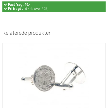
Fast
fragt 49,-
Fri fragt
ved køb over 695,-
Relaterede produkter