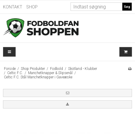
KONTAKT
SHOP
Søg
Forside
/
Shop Produkter
/
Fodbold
/
Skotland - Klubber
/
Celtic F.C.
/
Manchetknapper & Slipsenål
/
Celtic F.C. Stål Manchetknapper i Gaveæske