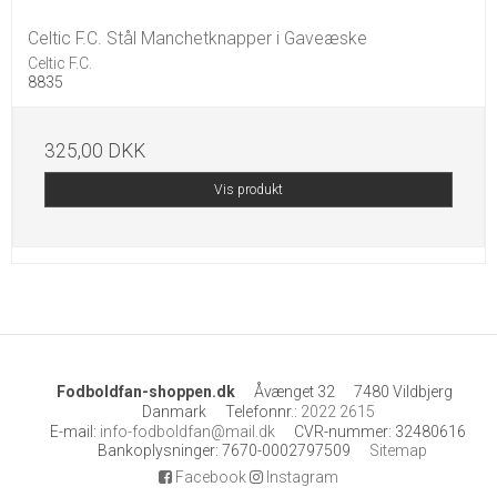
Celtic F.C. Stål Manchetknapper i Gaveæske
Celtic F.C.
8835
325,00 DKK
Vis produkt
Fodboldfan-shoppen.dk
Åvænget 32
7480 Vildbjerg
Danmark
Telefonnr.
:
2022 2615
E-mail
:
info-fodboldfan@mail.dk
CVR-nummer
:
32480616
Bankoplysninger
:
7670-0002797509
Sitemap
Facebook
Instagram