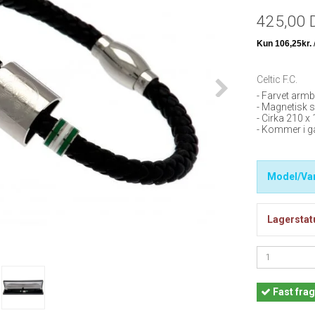
425,00 
Celtic F.C.
- Farvet armb
- Magnetisk s
- Cirka 210 
- Kommer i 
Model/Var
Lagerstat
Fast
frag