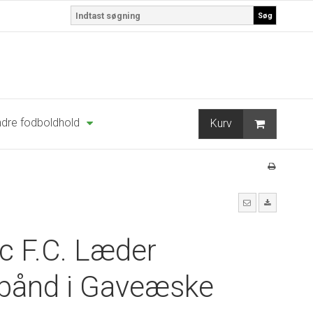
Søg
dre fodboldhold
Kurv
ic F.C. Læder
bånd i Gaveæske