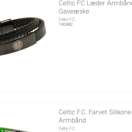
Celtic FC Læder Armbånd
Gaveæske
Celtic F.C.
190982
Celtic F.C. Farvet Silikone
Armbånd
Celtic F.C.