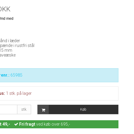
DKK
ånd i læder
pænde i rustfri stål
x 15 mm
gaveæske
enr.:
65985
us:
1
stk.
på lager
stk.
Køb
t 49,-
Fri fragt
ved køb over 695,-