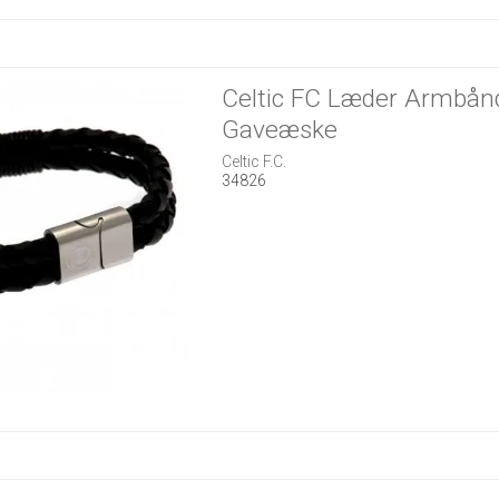
Celtic FC Læder Armbånd
Gaveæske
Celtic F.C.
34826