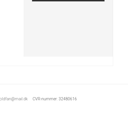
boldfan@mail.dk
CVR-nummer
:
32480616