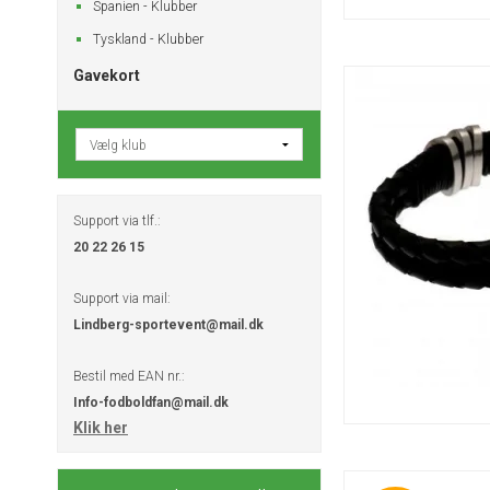
Spanien - Klubber
Tyskland - Klubber
Gavekort
Support via tlf.:
20 22 26 15
Support via mail:
Lindberg-sportevent@mail.dk
Bestil med EAN nr.:
Info-fodboldfan@mail.dk
Klik her