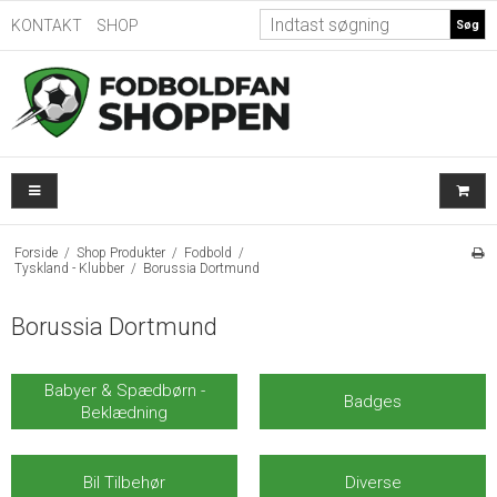
KONTAKT
SHOP
Søg
Forside
/
Shop Produkter
/
Fodbold
/
Tyskland - Klubber
/
Borussia Dortmund
Borussia Dortmund
Babyer & Spædbørn -
Badges
Beklædning
Bil Tilbehør
Diverse