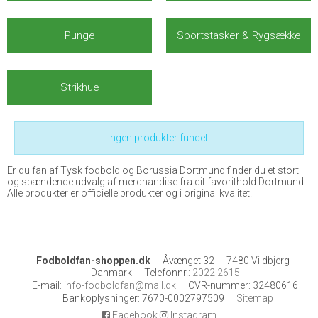
Punge
Sportstasker & Rygsække
Strikhue
Ingen produkter fundet.
Er du fan af Tysk fodbold og Borussia Dortmund finder du et stort
og spændende udvalg af merchandise fra dit favorithold Dortmund.
Alle produkter er officielle produkter og i original kvalitet.
Fodboldfan-shoppen.dk
Åvænget 32
7480 Vildbjerg
Danmark
Telefonnr.
:
2022 2615
E-mail
:
info-fodboldfan@mail.dk
CVR-nummer
:
32480616
Bankoplysninger
:
7670-0002797509
Sitemap
Facebook
Instagram