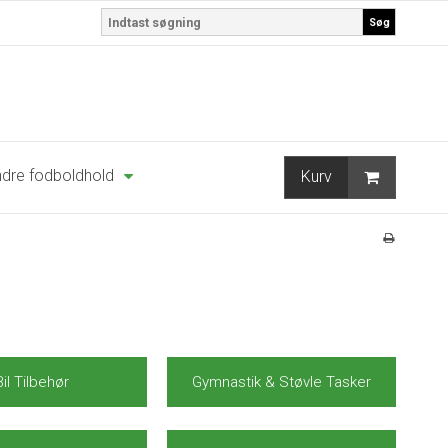
Søg
dre fodboldhold
Kurv
Bil Tilbehør
Gymnastik & Støvle Tasker