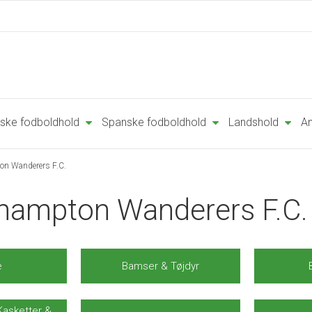
ske fodboldhold
Spanske fodboldhold
Landshold
An
on Wanderers F.C.
hampton Wanderers F.C.
e
Bamser & Tøjdyr
Kasketter &