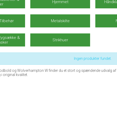
Hjemmet
Håndkl
er
 Tilbehør
Metalskilte
 Rygsække &
Strikhuer
asker
Ingen produkter fundet.
 fodbold og Wolverhampton W finder du et stort og spændende udvalg af m
i original kvalitet.