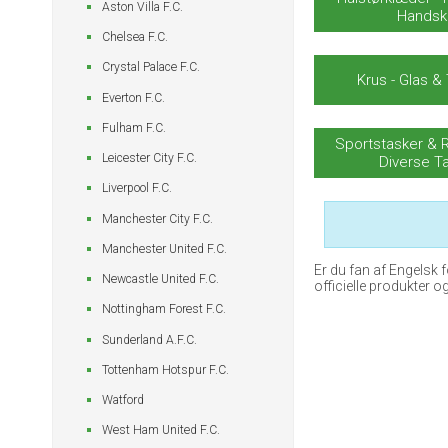
Aston Villa F.C.
Handsk
Chelsea F.C.
Crystal Palace F.C.
Krus - Glas &
Everton F.C.
Fulham F.C.
Sportstasker &
Leicester City F.C.
Diverse T
Liverpool F.C.
Manchester City F.C.
Manchester United F.C.
Er du fan af Engelsk
Newcastle United F.C.
officielle produkter og 
Nottingham Forest F.C.
Sunderland A.F.C.
Tottenham Hotspur F.C.
Watford
West Ham United F.C.