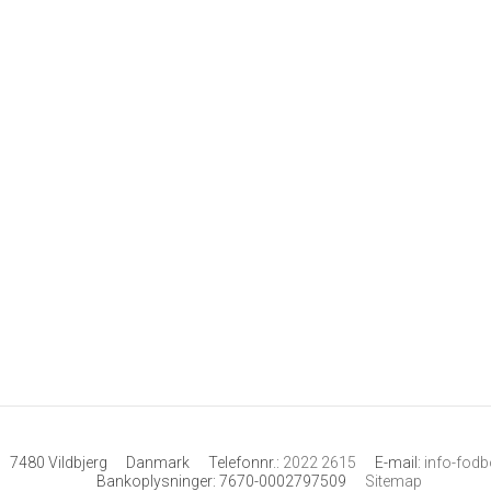
7480 Vildbjerg
Danmark
Telefonnr.
:
2022 2615
E-mail
:
info-fod
Bankoplysninger
:
7670-0002797509
Sitemap