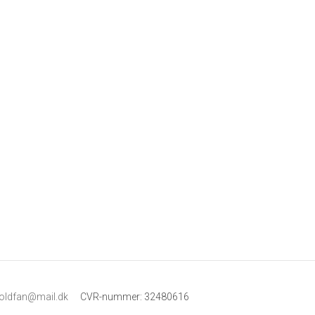
boldfan@mail.dk
CVR-nummer
:
32480616