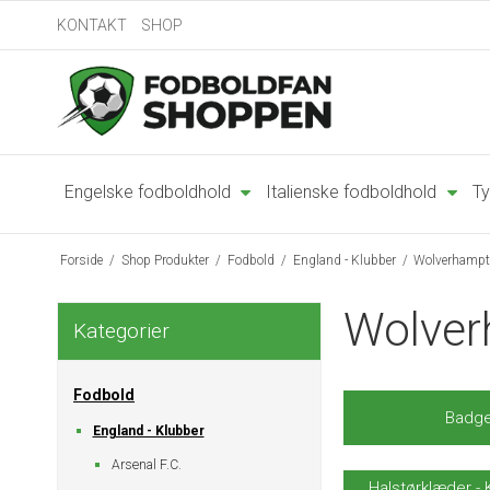
KONTAKT
SHOP
Engelske fodboldhold
Italienske fodboldhold
Ty
Forside
/
Shop Produkter
/
Fodbold
/
England - Klubber
/
Wolverhampt
Wolver
Kategorier
Fodbold
Badg
England - Klubber
Arsenal F.C.
Halstørklæder - 