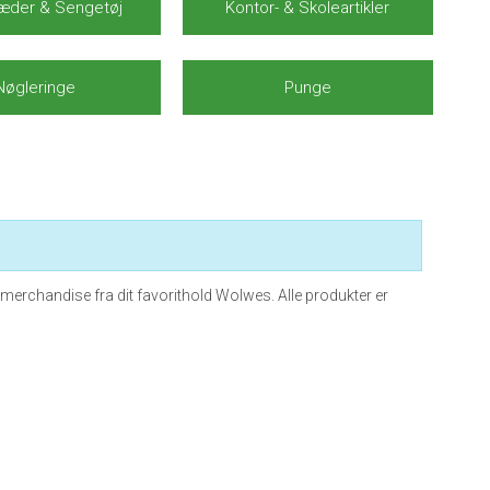
æder & Sengetøj
Kontor- & Skoleartikler
Nøgleringe
Punge
erchandise fra dit favorithold Wolwes. Alle produkter er