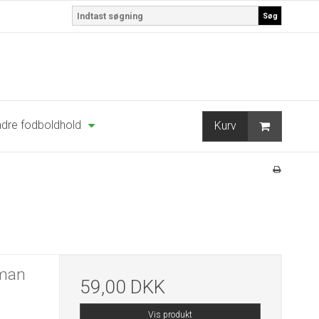
Søg
dre fodboldhold
Kurv
oman
59,00 DKK
Vis produkt