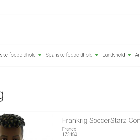
ske fodboldhold
Spanske fodboldhold
Landshold
An
g
Frankrig SoccerStarz C
France
173480