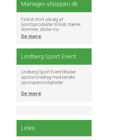
Manager-shoppen.dk
Find et stort udvalg af
sportsprodukter til klub, træner,
dommer, skoler mv.
Se mere
Lindberg Sport Event
Lindberg Sport Event tilbyder
sportsforedrag med kendte
sportspersonligheder.
Se mere
Links