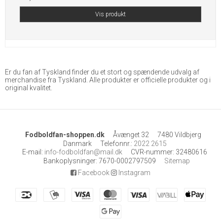
Vis produkt
Er du fan af Tyskland finder du et stort og spændende udvalg af
merchandise fra Tyskland. Alle produkter er officielle produkter og i
original kvalitet.
Fodboldfan-shoppen.dk
Åvænget 32
7480 Vildbjerg
Danmark
Telefonnr.
:
2022 2615
E-mail
:
info-fodboldfan@mail.dk
CVR-nummer
:
32480616
Bankoplysninger
:
7670-0002797509
Sitemap
Facebook
Instagram