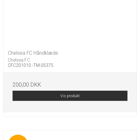
Chelsea FC Håndklæde
Chelsea F.C.
CFC201010 -TM-05375
200,00 DKK
Vis produkt