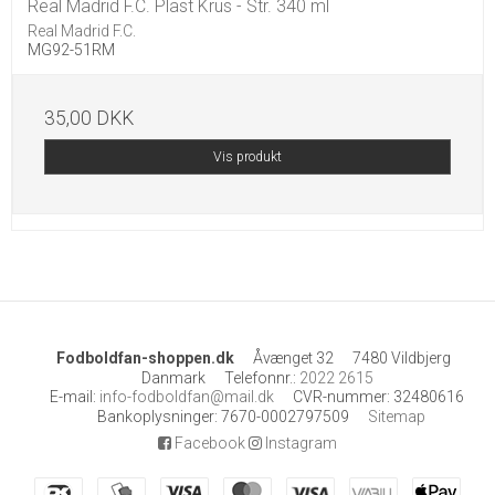
Real Madrid F.C. Plast Krus - Str. 340 ml
Real Madrid F.C.
MG92-51RM
35,00 DKK
Vis produkt
Fodboldfan-shoppen.dk
Åvænget 32
7480 Vildbjerg
Danmark
Telefonnr.
:
2022 2615
E-mail
:
info-fodboldfan@mail.dk
CVR-nummer
:
32480616
Bankoplysninger
:
7670-0002797509
Sitemap
Facebook
Instagram