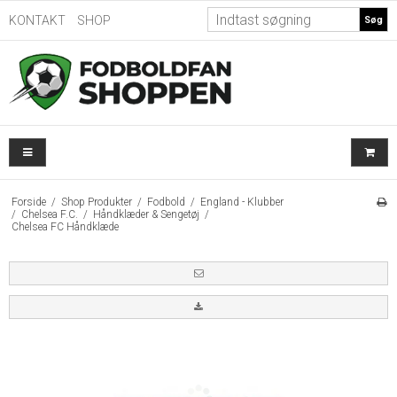
KONTAKT
SHOP
Søg
Forside
/
Shop Produkter
/
Fodbold
/
England - Klubber
/
Chelsea F.C.
/
Håndklæder & Sengetøj
/
Chelsea FC Håndklæde