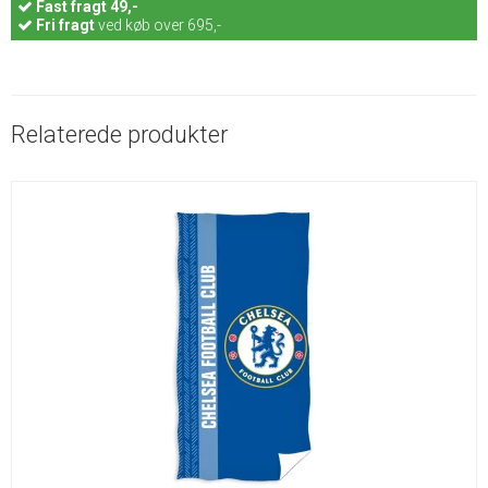
Fast
fragt 49,-
Fri fragt
ved køb over 695,-
Relaterede produkter