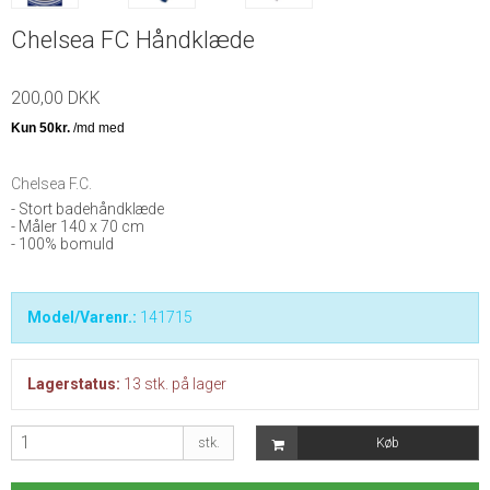
Chelsea FC Håndklæde
200,00 DKK
Chelsea F.C.
- Stort badehåndklæde
- Måler 140 x 70 cm
- 100% bomuld
Model/Varenr.:
141715
Lagerstatus:
13
stk.
på lager
stk.
Køb