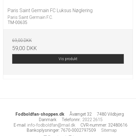
Paris Saint Germain FC Luksus Nøglering
Paris Saint Germain F.C.
TM-00635
69,00 DKK
59,00 DKK
Vis produkt
Fodboldfan-shoppen.dk
Åvænget 32
7480 Vildbjerg
Danmark
Telefonnr.
:
2022 2615
E-mail
:
info-fodboldfan@mail.dk
CVR-nummer
:
32480616
Bankoplysninger
:
7670-0002797509
Sitemap