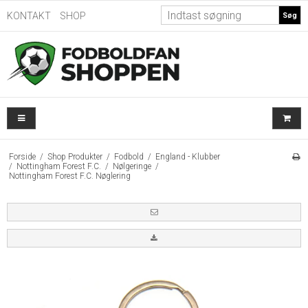
KONTAKT
SHOP
Søg
Forside
/
Shop Produkter
/
Fodbold
/
England - Klubber
/
Nottingham Forest F.C.
/
Nølgeringe
/
Nottingham Forest F.C. Nøglering