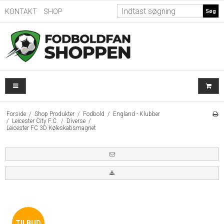
KONTAKT
SHOP
Søg
Forside
/
Shop Produkter
/
Fodbold
/
England - Klubber
/
Leicester City F.C.
/
Diverse
/
Leicester FC 3D Køleskabsmagnet
TILBUD