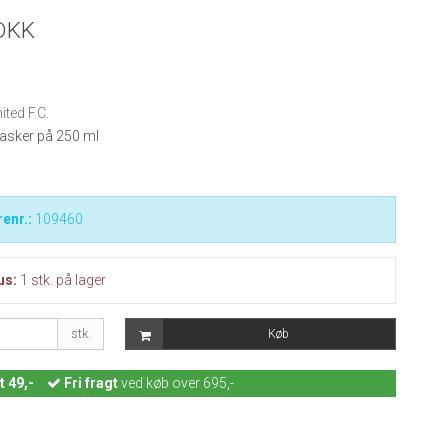
DKK
ted F.C.
flasker på 250 ml
enr.:
109460
us:
1
stk.
på lager
stk.
Køb
t 49,-
Fri fragt
ved køb over 695,-