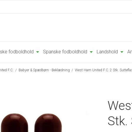
ske fodboldhold
Spanske fodboldhold
Landshold
An
ited F.C.
/
Babyer & Spædbørn - Beklædning
/
West Ham United F.C. 2 Stk. Suttefla
West
Stk.