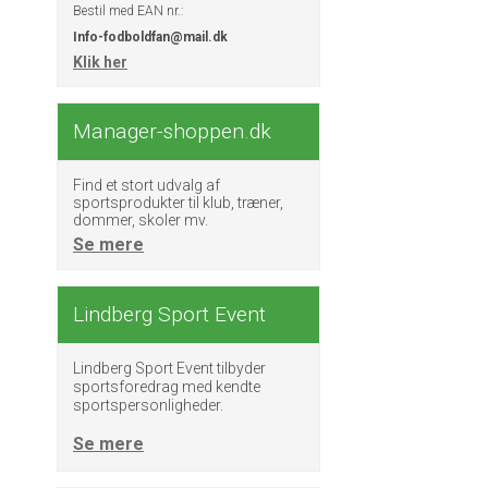
Bestil med EAN nr.:
Info-fodboldfan@mail.dk
Klik her
Manager-shoppen.dk
Find et stort udvalg af
sportsprodukter til klub, træner,
dommer, skoler mv.
Se mere
Lindberg Sport Event
Lindberg Sport Event tilbyder
sportsforedrag med kendte
sportspersonligheder.
Se mere