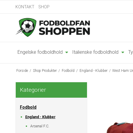
KONTAKT
SHOP
Engelske fodboldhold
Italienske fodboldhold
Ty
Forside
/
Shop Produkter
/
Fodbold
/
England - Klubber
/
West Ham Un
Kategorier
Fodbold
England - Klubber
Arsenal F.C.