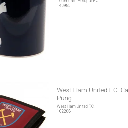
Tottenham Hotspur F.C.
140985
West Ham United F.C. C
Pung
West Ham United F.C.
102208