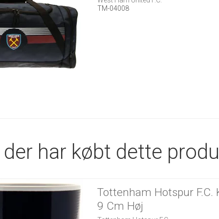
TM-04008
der har købt dette produ
Tottenham Hotspur F.C. 
9 Cm Høj