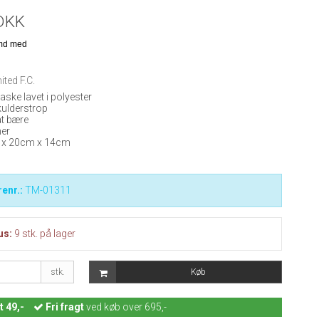
DKK
ted F.C.
aske lavet i polyester
kulderstrop
at bære
mer
m x 20cm x 14cm
enr.:
TM-01311
us:
9
stk.
på lager
stk.
Køb
t 49,-
Fri fragt
ved køb over 695,-