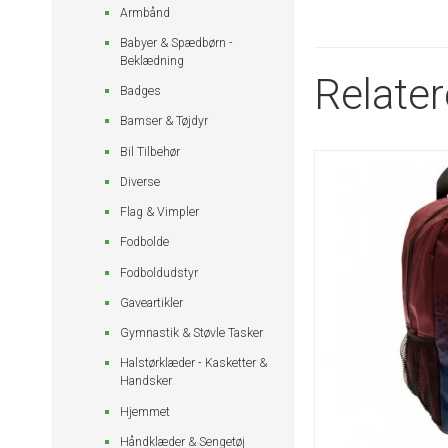
Armbånd
Babyer & Spædbørn -
Beklædning
Relate
Badges
Bamser & Tøjdyr
Bil Tilbehør
Diverse
Flag & Vimpler
Fodbolde
Fodboldudstyr
Gaveartikler
Gymnastik & Støvle Tasker
Halstørklæder - Kasketter &
Handsker
Hjemmet
Håndklæder & Sengetøj