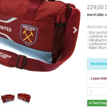
229,00 
West Ham Uni
- Stor sportst
- Justerbar s
- Håndtag til 
- Lynlåslom
- Måler 38c
Model/Var
Lagerstat
Fast
frag