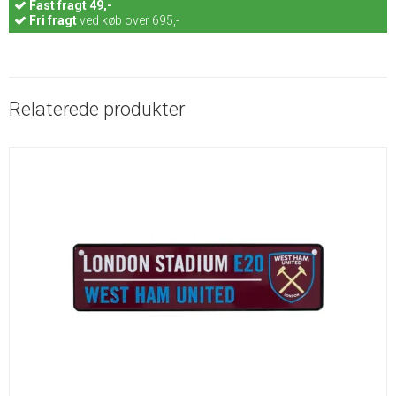
Fast
fragt 49,-
Fri fragt
ved køb over 695,-
Relaterede produkter