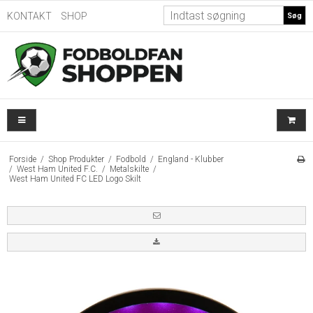
KONTAKT
SHOP
Søg
Forside
/
Shop Produkter
/
Fodbold
/
England - Klubber
/
West Ham United F.C.
/
Metalskilte
/
West Ham United FC LED Logo Skilt