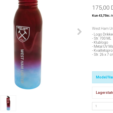
175,00 
West Ham Uni
- Logo Drikke
- Str. 700 ML
- Klublogo
- Metal UV Ma
- Kvalitetspr
- Str. 26 x 7 
Model/Var
Lagerstat