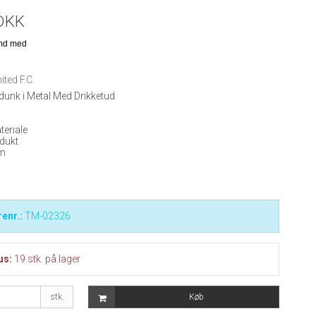
DKK
ted F.C.
dunk i Metal Med Drikketud
teriale
odukt
cm
enr.:
TM-02326
us:
19
stk.
på lager
stk.
Køb