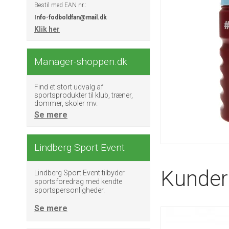
Bestil med EAN nr.:
Info-fodboldfan@mail.dk
Klik her
Manager-shoppen.dk
Find et stort udvalg af
sportsprodukter til klub, træner,
dommer, skoler mv.
Se mere
Lindberg Sport Event
Kunder 
Lindberg Sport Event tilbyder
sportsforedrag med kendte
sportspersonligheder.
Se mere