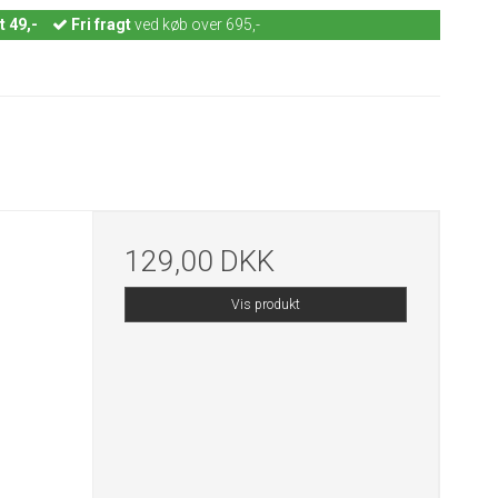
t 49,-
Fri fragt
ved køb over 695,-
129,00 DKK
Vis produkt