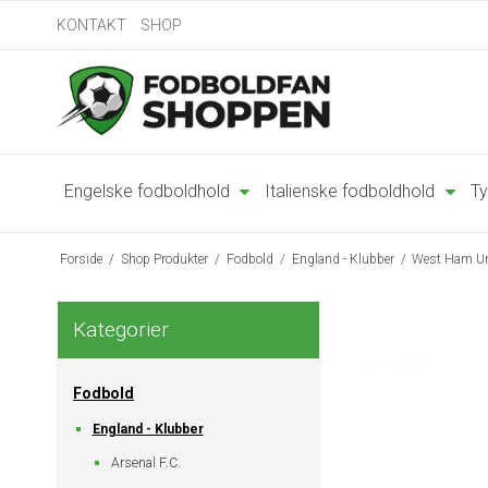
KONTAKT
SHOP
Engelske fodboldhold
Italienske fodboldhold
Ty
Forside
/
Shop Produkter
/
Fodbold
/
England - Klubber
/
West Ham Un
Kategorier
Fodbold
England - Klubber
Arsenal F.C.