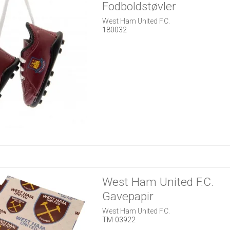
Fodboldstøvler
West Ham United F.C.
180032
West Ham United F.C.
Gavepapir
West Ham United F.C.
TM-03922