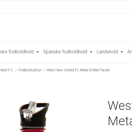
ske fodboldhold
Spanske fodboldhold
Landshold
An
ited F.C.
/
Fodboldudstyr
/
West Ham United FC Metal Drikke Flaske
Wes
Meta