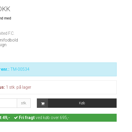
DKK
ted F.C.
inifodbold
sign
enr.:
TM-00534
us:
1
stk.
på lager
stk.
Køb
t 49,-
Fri fragt
ved køb over 695,-