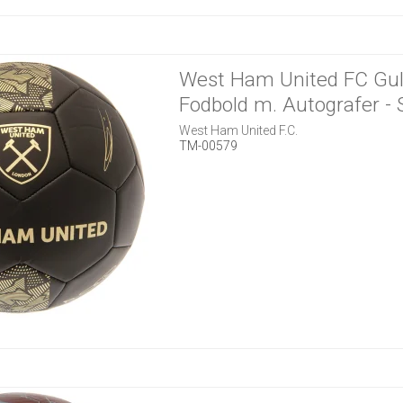
West Ham United FC Gu
Fodbold m. Autografer - S
West Ham United F.C.
TM-00579