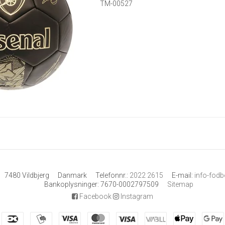
TM-00527
7480 Vildbjerg
Danmark
Telefonnr.
:
2022 2615
E-mail
:
info-fod
Bankoplysninger
:
7670-0002797509
Sitemap
Facebook
Instagram