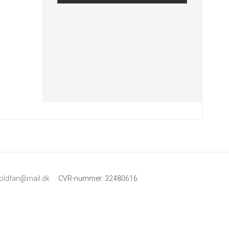
boldfan@mail.dk
CVR-nummer
:
32480616