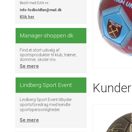
Bestil med EAN nr.:
Info-fodboldfan@mail.dk
Klik her
Manager-shoppen.dk
Find et stort udvalg af
sportsprodukter til klub, træner,
dommer, skoler mv.
Se mere
Kunder 
Lindberg Sport Event
Lindberg Sport Event tilbyder
sportsforedrag med kendte
sportspersonligheder.
Se mere