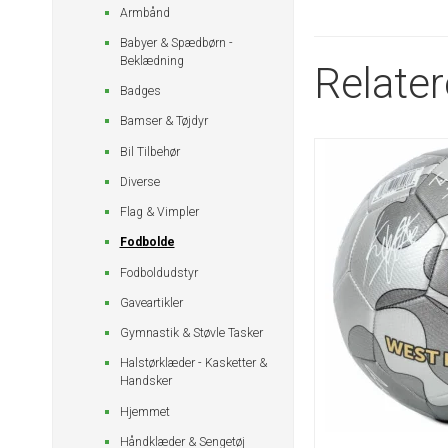
Armbånd
Babyer & Spædbørn -
Beklædning
Relate
Badges
Bamser & Tøjdyr
Bil Tilbehør
Diverse
Flag & Vimpler
Fodbolde
Fodboldudstyr
Gaveartikler
Gymnastik & Støvle Tasker
Halstørklæder - Kasketter &
Handsker
Hjemmet
Håndklæder & Sengetøj