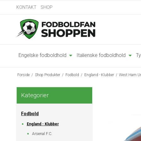
KONTAKT
SHOP
Engelske fodboldhold
Italienske fodboldhold
Ty
Forside
/
Shop Produkter
/
Fodbold
/
England - Klubber
/
West Ham Un
Kategorier
Fodbold
England - Klubber
Arsenal F.C.