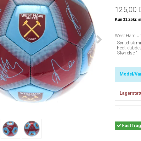
125,00 
West Ham Uni
- Syntetisk m
- Fedt klubde
- Størrelse 1
Model/Var
Lagerstat
Fast
frag