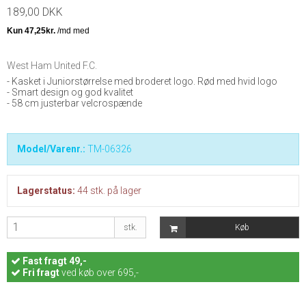
189,00 DKK
West Ham United F.C.
- Kasket i Juniorstørrelse med broderet logo. Rød med hvid logo
- Smart design og god kvalitet
- 58 cm justerbar velcrospænde
Model/Varenr.:
TM-06326
Lagerstatus:
44
stk.
på lager
stk.
Køb
Fast
fragt 49,-
Fri fragt
ved køb over 695,-