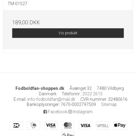
TM-01527
189,00 DKK
Vis produkt
Fodboldfan-shoppen.dk
Åvænget 32
7480 Vildbjerg
Danmark
Telefonnr.
:
2022 2615
E-mail
:
info-fodboldfan@mail.dk
CVR-nummer
:
32480616
Bankoplysninger
:
7670-0002797509
Sitemap
Facebook
Instagram