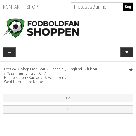
KONTAKT
SHOP
Søg
Forside
/
Shop Produkter
/
Fodbold
/
England - Klubber
/
West Ham United F.C.
/
Halstørklæder - Kasketter & Handsker
/
West Ham United Kasket