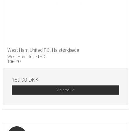
West Ham United F.C. Halstørklæde
West Ham United F.C.
106997
189,00 DKK
Vis produkt