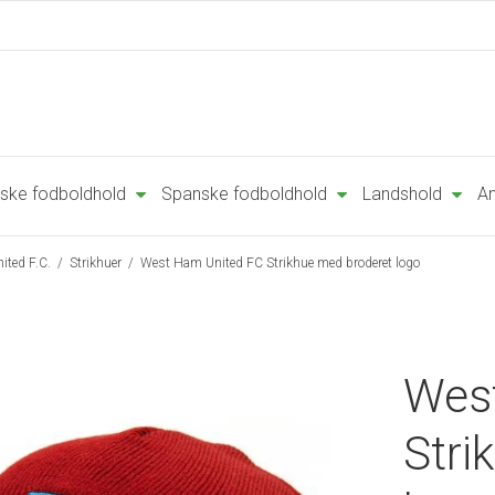
ske fodboldhold
Spanske fodboldhold
Landshold
An
ited F.C.
/
Strikhuer
/
West Ham United FC Strikhue med broderet logo
Wes
Stri