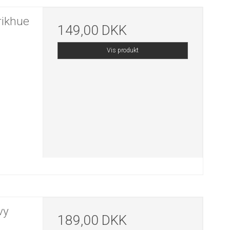
rikhue
149,00 DKK
Vis produkt
vy
189,00 DKK