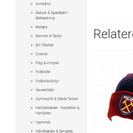
Armbånd
Babyer & Spædbørn -
Beklædning
Badges
Relate
Bamser & Tøjdyr
Bil Tilbehør
Diverse
Flag & Vimpler
Fodbolde
Fodboldudstyr
Gaveartikler
Gymnastik & Støvle Tasker
Halstørklæder - Kasketter &
Handsker
Hjemmet
Håndklæder & Sengetøj