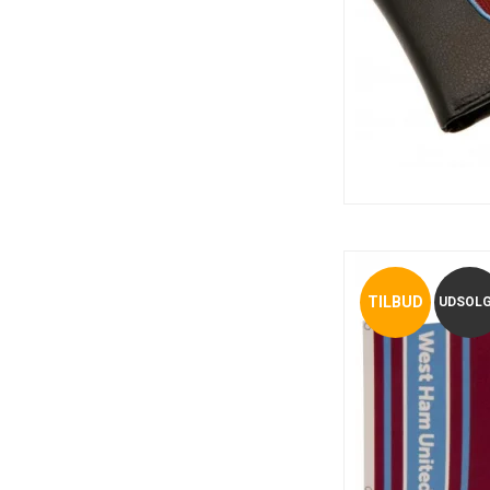
TILBUD
UDSOL