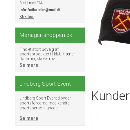
Bestil med EAN nr.:
Info-fodboldfan@mail.dk
Klik her
Manager-shoppen.dk
Find et stort udvalg af
sportsprodukter til klub, træner,
dommer, skoler mv.
Se mere
Lindberg Sport Event
Kunder 
Lindberg Sport Event tilbyder
sportsforedrag med kendte
sportspersonligheder.
Se mere