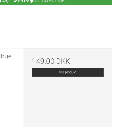
t 49,-
Fri fragt
ved køb over 695,-
ihue
149,00 DKK
Vis produkt