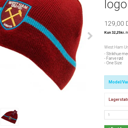
logo
129,00 
West Ham Uni
- Strikhue me
- Farve rød
- One Size
Model/Var
Lagerstat