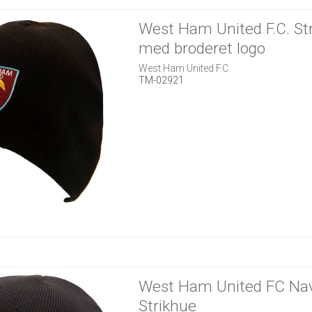
West Ham United F.C. St
med broderet logo
West Ham United F.C.
TM-02921
West Ham United FC Na
Strikhue