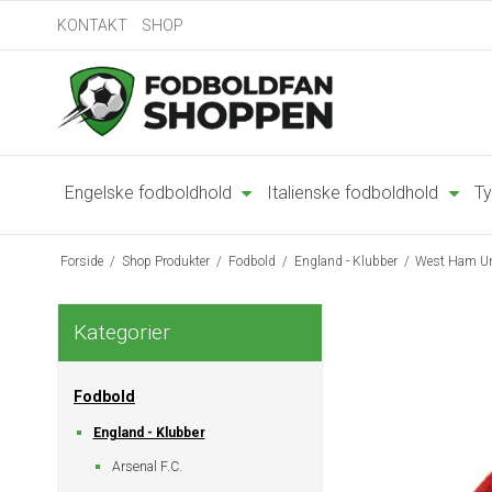
KONTAKT
SHOP
Engelske fodboldhold
Italienske fodboldhold
Ty
Forside
/
Shop Produkter
/
Fodbold
/
England - Klubber
/
West Ham Un
Kategorier
Fodbold
England - Klubber
Arsenal F.C.