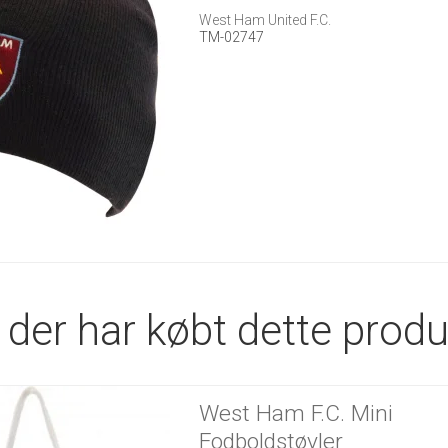
West Ham United F.C.
TM-02747
der har købt dette produ
West Ham F.C. Mini
Fodboldstøvler