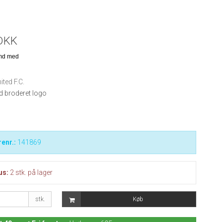
DKK
ted F.C.
d broderet logo
enr.:
141869
us:
2
stk.
på lager
stk.
Køb