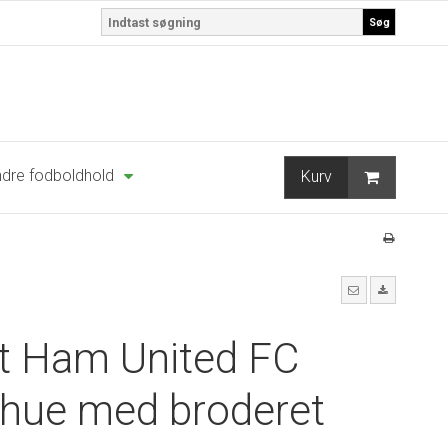
Søg
dre fodboldhold
Kurv
t Ham United FC
khue med broderet