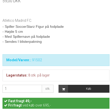
59,00 DKK
Atletico Madrid F.C.
- Spiller SoccerStarz Figur på fodplade
- Højde 5 cm
- Med Spillernavn på fodplade
- Sendes I blisterpakning
Model/Varenr.:
91502
Lagerstatus:
8
stk.
på lager
stk.
Køb
Fast
fragt 49,-
Fri fragt
ved køb over 695,-