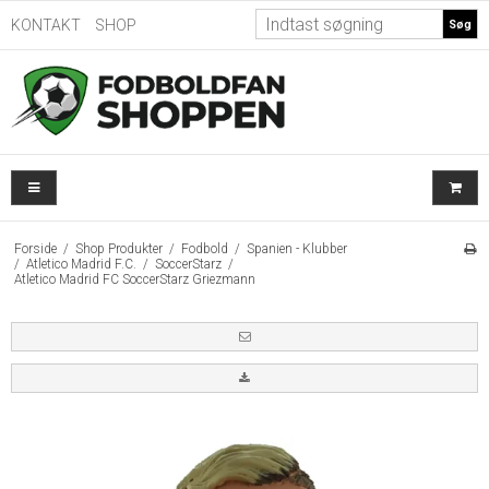
KONTAKT
SHOP
Søg
Forside
/
Shop Produkter
/
Fodbold
/
Spanien - Klubber
/
Atletico Madrid F.C.
/
SoccerStarz
/
Atletico Madrid FC SoccerStarz Griezmann