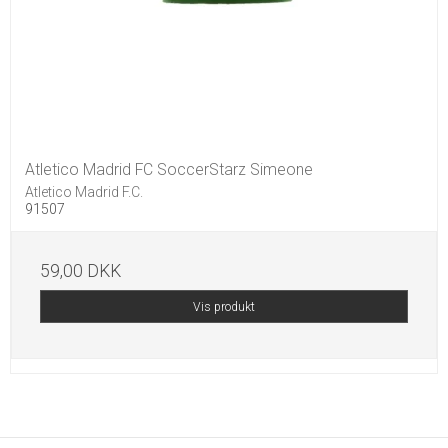
Atletico Madrid FC SoccerStarz Simeone
Atletico Madrid F.C.
91507
59,00 DKK
Vis produkt