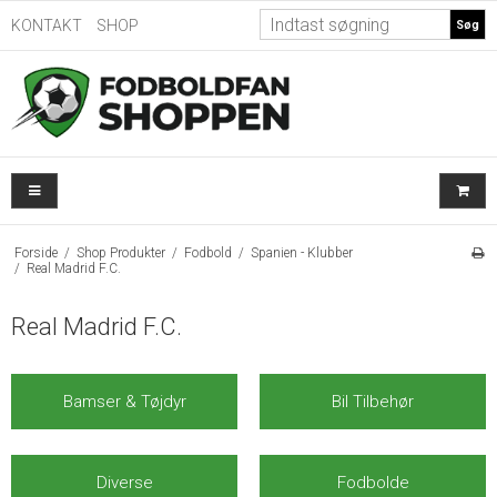
KONTAKT
SHOP
Søg
Forside
/
Shop Produkter
/
Fodbold
/
Spanien - Klubber
/
Real Madrid F.C.
Real Madrid F.C.
Bamser & Tøjdyr
Bil Tilbehør
Diverse
Fodbolde