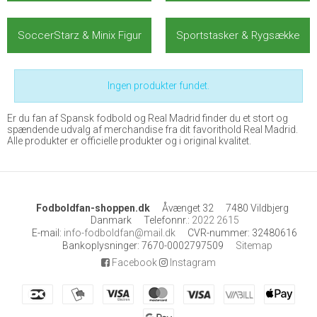
SoccerStarz & Minix Figur
Sportstasker & Rygsække
Ingen produkter fundet.
Er du fan af Spansk fodbold og Real Madrid finder du et stort og
spændende udvalg af merchandise fra dit favorithold Real Madrid.
Alle produkter er officielle produkter og i original kvalitet.
Fodboldfan-shoppen.dk
Åvænget 32
7480 Vildbjerg
Danmark
Telefonnr.
:
2022 2615
E-mail
:
info-fodboldfan@mail.dk
CVR-nummer
:
32480616
Bankoplysninger
:
7670-0002797509
Sitemap
Facebook
Instagram