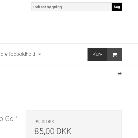
Søg
dre fodboldhold
Kurv
o Go "
99,00 DKK
85,00 DKK