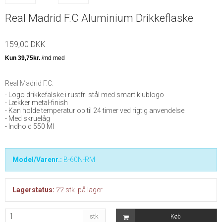
Real Madrid F.C Aluminium Drikkeflaske
159,00 DKK
Real Madrid F.C.
- Logo drikkefalske i rustfri stål med smart klublogo
- Lækker metal-finish
- Kan holde temperatur op til 24 timer ved rigtig anvendelse
- Med skruelåg
- Indhold 550 Ml
Model/Varenr.:
B-60N-RM
Lagerstatus:
22
stk.
på lager
stk.
Køb