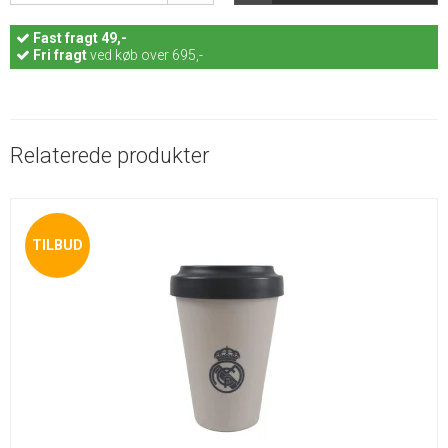
Fast
fragt 49,-
Fri fragt
ved køb over 695,-
Relaterede produkter
TILBUD