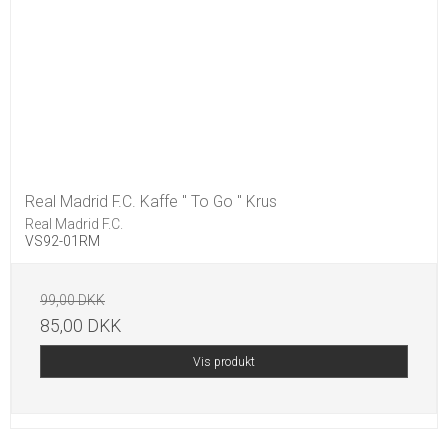
Real Madrid F.C. Kaffe " To Go " Krus
Real Madrid F.C.
VS92-01RM
99,00 DKK
85,00 DKK
Vis produkt