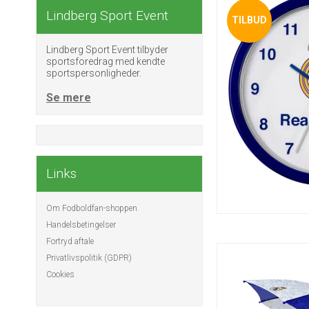
Lindberg Sport Event
TILBUD
Lindberg Sport Event tilbyder
sportsforedrag med kendte
sportspersonligheder.
Se mere
Links
Om Fodboldfan-shoppen
Handelsbetingelser
Fortryd aftale
Privatlivspolitik (GDPR)
Cookies