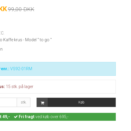
DKK
99,00 DKK
.C.
o Kaffe krus - Model " to go "
in
enr.:
VS92-01RM
us:
15
stk.
på lager
stk.
Køb
t 49,-
Fri fragt
ved køb over 695,-