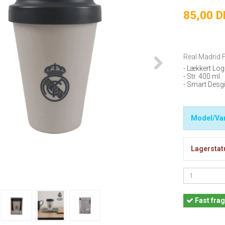
85,00 
Real Madrid F
- Lækkert Log
- Str. 400 ml
- Smart Desg
Model/Var
Lagerstat
Fast
frag