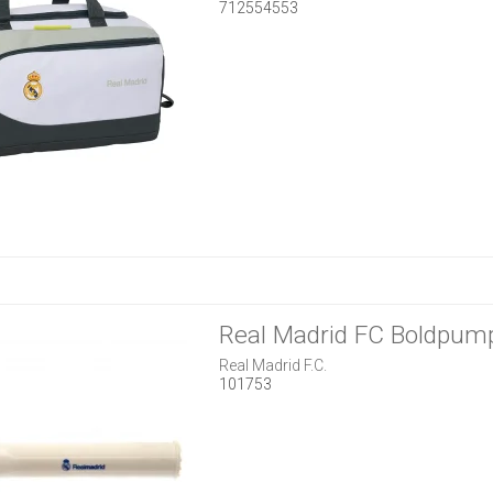
712554553
Real Madrid FC Boldpum
Real Madrid F.C.
101753