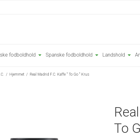
ske fodboldhold
Spanske fodboldhold
Landshold
An
.C.
/
Hjemmet
/
Real Madrid F.C. Kaffe " To Go " Krus
Real
To G