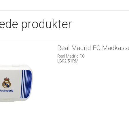
rede produkter
Real Madrid FC Madkass
Real Madrid F.C.
LB92-51RM