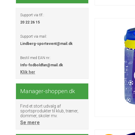
Support via tlf.:
20 22 26 15
Support via mail:
Lindberg-sportevent@mail.dk
Bestil med EAN nr.:
Info-fodboldfan@mail.dk
Klik her
Manager-shoppen.dk
Find et stort udvalg af
sportsprodukter til klub, træner,
dommer, skoler mv.
Se mere