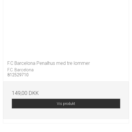
F.C Barcelona Penalhus med tre lommer
F.C. Barcelona
812529710
149,00 DKK
Vis produkt