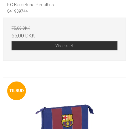
F.C Barcelona Penalhus
841909744
75,00 DKK
65,00 DKK
Vis produkt
TILBUD