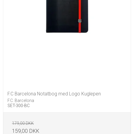
F.C Barcelona Notatbog med Logo Kuglepen
F.C. Barcelona
SET-300-BC
179,00 DKK
159,00 DKK