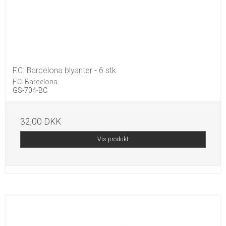
F.C. Barcelona blyanter - 6 stk
F.C. Barcelona
GS-704-BC
32,00 DKK
Vis produkt