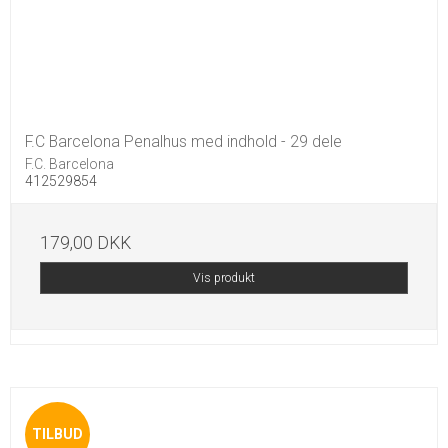
F.C Barcelona Penalhus med indhold - 29 dele
F.C. Barcelona
412529854
179,00 DKK
Vis produkt
TILBUD