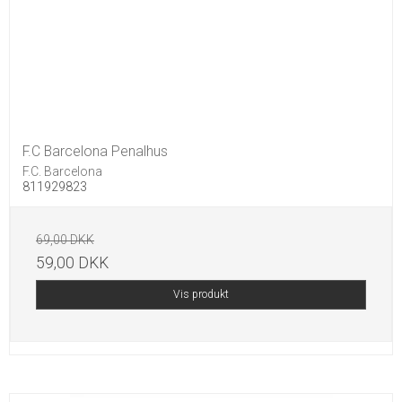
F.C Barcelona Penalhus
F.C. Barcelona
811929823
69,00 DKK
59,00 DKK
Vis produkt