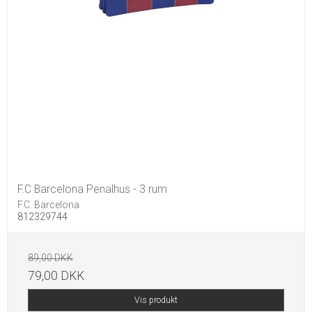
F.C Barcelona Penalhus - 3 rum
F.C. Barcelona
812329744
89,00 DKK
79,00 DKK
Vis produkt