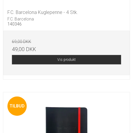
F.C. Barcelona Kuglepenne - 4 Stk.
F.C. Barcelona
140346
69,00 DKK
49,00 DKK
Vis produkt
TILBUD