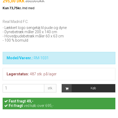
295,00 DKK
350,00 DKK
Real Madrid F.C.
- Lækkert logo sengetøj til pude og dyne
- Dynebetræk måler 200 x 140 cm
- Hovedpudebetræk måler 60 x 63 cm
- 100 % bomuld
Model/Varenr.:
RM-1031
Lagerstatus:
487
stk.
på lager
stk.
Køb
Fast
fragt 49,-
Fri fragt
ved køb over 695,-