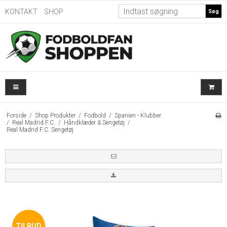
KONTAKT
SHOP
Søg
Forside
/
Shop Produkter
/
Fodbold
/
Spanien - Klubber
/
Real Madrid F.C.
/
Håndklæder & Sengetøj
/
Real Madrid F.C. Sengetøj
TILBUD