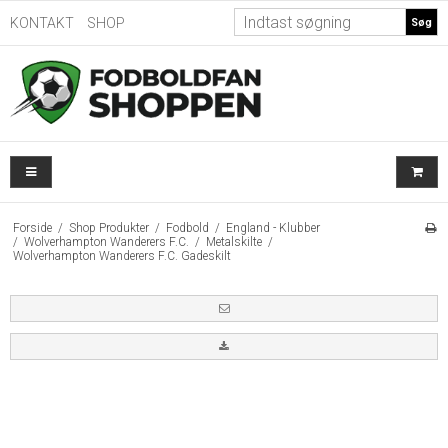
KONTAKT
SHOP
Søg
Forside
/
Shop Produkter
/
Fodbold
/
England - Klubber
/
Wolverhampton Wanderers F.C.
/
Metalskilte
/
Wolverhampton Wanderers F.C. Gadeskilt