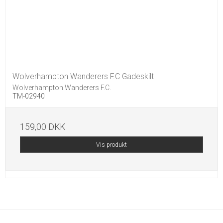
Wolverhampton Wanderers F.C Gadeskilt
Wolverhampton Wanderers F.C.
TM-02940
159,00 DKK
Vis produkt