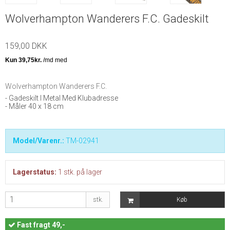
Wolverhampton Wanderers F.C. Gadeskilt
159,00 DKK
Wolverhampton Wanderers F.C.
- Gadeskilt I Metal Med Klubadresse
- Måler 40 x 18 cm
Model/Varenr.:
TM-02941
Lagerstatus:
1
stk.
på lager
stk.
Køb
Fast
fragt 49,-