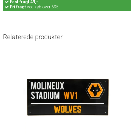
Fast
fragt 49,-
Fri fragt
ved køb over 695,-
Relaterede produkter