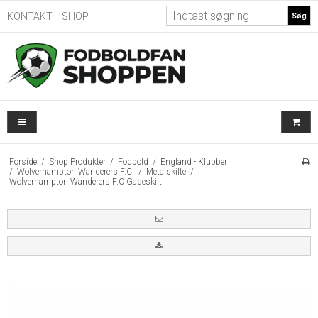
KONTAKT
SHOP
Søg
Forside
/
Shop Produkter
/
Fodbold
/
England - Klubber
/
Wolverhampton Wanderers F.C.
/
Metalskilte
/
Wolverhampton Wanderers F.C Gadeskilt