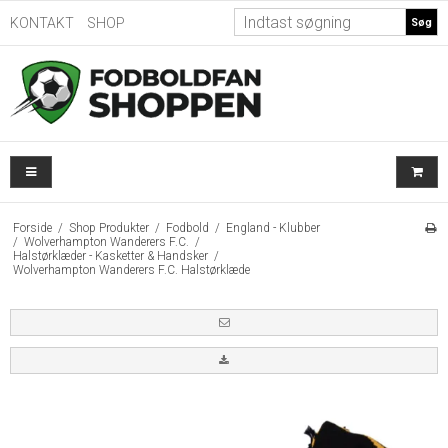
KONTAKT
SHOP
Søg
Forside
/
Shop Produkter
/
Fodbold
/
England - Klubber
/
Wolverhampton Wanderers F.C.
/
Halstørklæder - Kasketter & Handsker
/
Wolverhampton Wanderers F.C. Halstørklæde