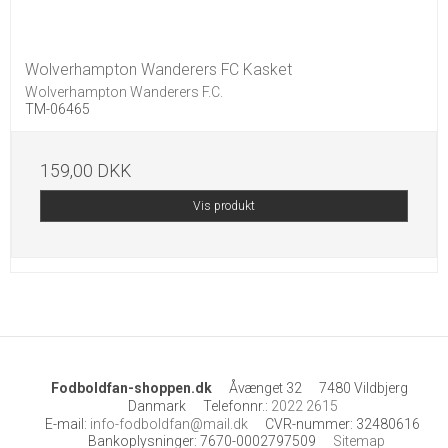
Wolverhampton Wanderers FC Kasket
Wolverhampton Wanderers F.C.
TM-06465
159,00 DKK
Vis produkt
Fodboldfan-shoppen.dk
Åvænget 32
7480 Vildbjerg
Danmark
Telefonnr.
:
2022 2615
E-mail
:
info-fodboldfan@mail.dk
CVR-nummer
:
32480616
Bankoplysninger
:
7670-0002797509
Sitemap