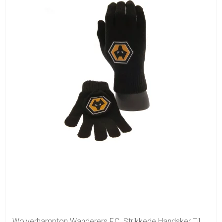
Wolverhampton Wanderers F.C. Strikkede Handsker Til