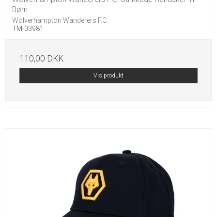
Børn
Wolverhampton Wanderers F.C.
TM-03981
110,00 DKK
Vis produkt