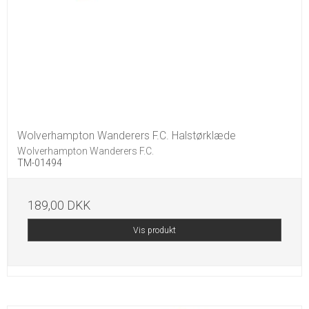
Wolverhampton Wanderers F.C. Halstørklæde
Wolverhampton Wanderers F.C.
TM-01494
189,00 DKK
Vis produkt