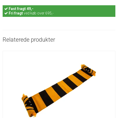
Fast
fragt 49,-
Fri fragt
ved køb over 695,-
Relaterede produkter