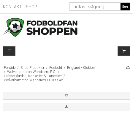
KONTAKT
SHOP
Søg
Forside
/
Shop Produkter
/
Fodbold
/
England - Klubber
/
Wolverhampton Wanderers F.C.
/
Halstørklæder - Kasketter & Handsker
/
Wolverhampton Wanderers FC Kasket