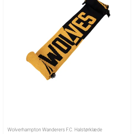
Wolverhampton Wanderers F.C. Halstørklæde