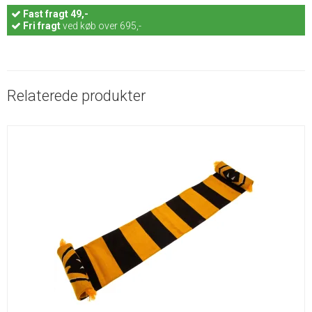
Fast
fragt 49,-
Fri fragt
ved køb over 695,-
Relaterede produkter