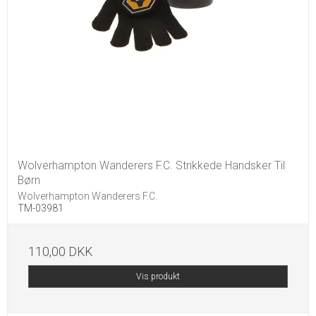
Wolverhampton Wanderers F.C. Strikkede Handsker Til
Børn
Wolverhampton Wanderers F.C.
TM-03981
110,00 DKK
Vis produkt