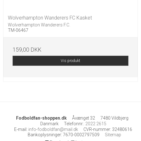
Wolverhampton Wanderers FC Kasket
Wolverhampton Wanderers F.C.
TM-06467
159,00 DKK
Vis produkt
Fodboldfan-shoppen.dk
Åvænget 32
7480 Vildbjerg
Danmark
Telefonnr.
:
2022 2615
E-mail
:
info-fodboldfan@mail.dk
CVR-nummer
:
32480616
Bankoplysninger
:
7670-0002797509
Sitemap