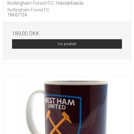
Nottingham Forest F.C. Halstørklæde
Nottingham Forest F.C.
TM-01724
189,00 DKK
Vis produkt