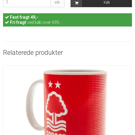
stk.
Køb
Fast
fragt 49,-
Fri fragt
ved køb over 695,-
Relaterede produkter