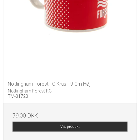
Nottingham Forest FC Krus - 9 Cm Høj
Nottingham Forest F.C.
TM-01720
79,00 DKK
Vis produkt