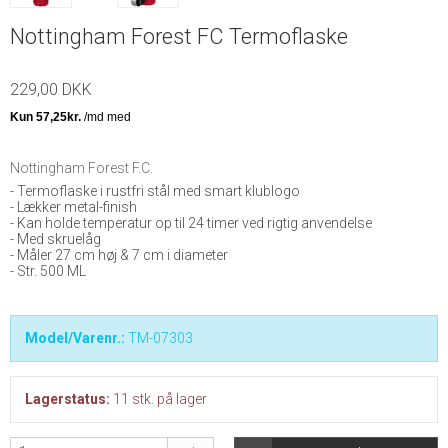
Nottingham Forest FC Termoflaske
229,00 DKK
Nottingham Forest F.C.
- Termoflaske i rustfri stål med smart klublogo
- Lækker metal-finish
- Kan holde temperatur op til 24 timer ved rigtig anvendelse
- Med skruelåg
- Måler 27 cm høj & 7 cm i diameter
- Str. 500 ML
Model/Varenr.:
TM-07303
Lagerstatus:
11
stk.
på lager