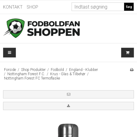
KONTAKT
SHOP
Søg
Forside
/
Shop Produkter
/
Fodbold
/
England - Klubber
/
Nottingham Forest F.C.
/
Krus - Glas & Tilbehør
/
Nottingham Forest FC Termoflaske