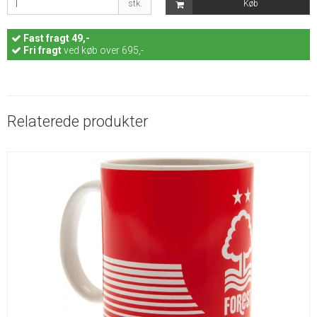
stk.
Køb
Fast
fragt 49,-
Fri fragt
ved køb over 695,-
Relaterede produkter