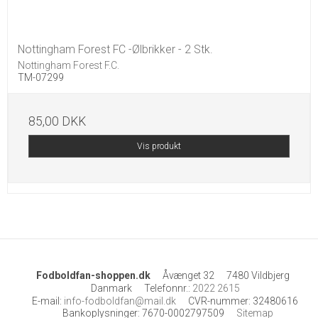
Nottingham Forest FC -Ølbrikker - 2 Stk.
Nottingham Forest F.C.
TM-07299
85,00 DKK
Vis produkt
Fodboldfan-shoppen.dk
Åvænget 32
7480 Vildbjerg
Danmark
Telefonnr.
:
2022 2615
E-mail
:
info-fodboldfan@mail.dk
CVR-nummer
:
32480616
Bankoplysninger
:
7670-0002797509
Sitemap