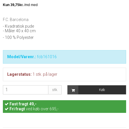
F.C. Barcelona
- Kvadratisk pude
- Måler 40 x 40 cm
- 100 % Polyester
Model/Varenr.:
fcb161016
Lagerstatus:
1
stk.
på lager
stk.
Køb
Fast
fragt 49,-
Fri fragt
ved køb over 695,-