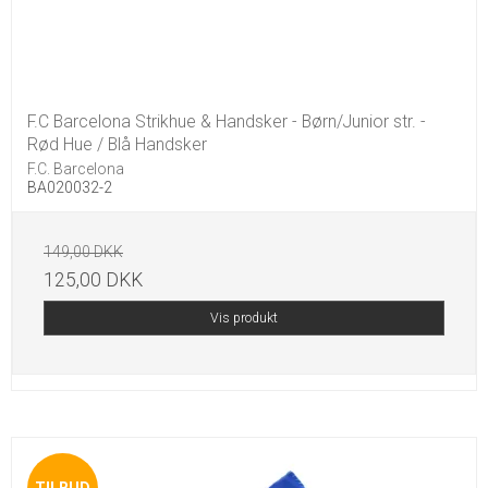
F.C Barcelona Strikhue & Handsker - Børn/Junior str. -
Rød Hue / Blå Handsker
F.C. Barcelona
BA020032-2
149,00 DKK
125,00 DKK
Vis produkt
TILBUD