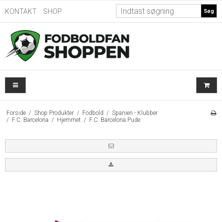
KONTAKT
SHOP
Søg
Forside
/
Shop Produkter
/
Fodbold
/
Spanien - Klubber
/
F.C. Barcelona
/
Hjemmet
/
F.C. Barcelona Pude