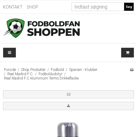
KONTAKT
SHOP
Søg
Forside
/
Shop Produkter
/
Fodbold
/
Spanien - Klubber
/
Real Madrid F.C.
/
Fodboldudstyr
/
Real Madrid F.C Aluminium Termo Drikkeflaske