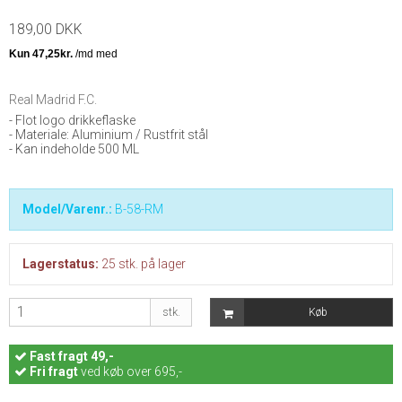
189,00 DKK
Real Madrid F.C.
- Flot logo drikkeflaske
- Materiale: Aluminium / Rustfrit stål
- Kan indeholde 500 ML
Model/Varenr.:
B-58-RM
Lagerstatus:
25
stk.
på lager
stk.
Køb
Fast
fragt 49,-
Fri fragt
ved køb over 695,-