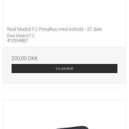
Real Madrid F.C Penalhus med indhold - 37 dele
Real Madrid F.C.
412554857
200,00 DKK
Vis produkt