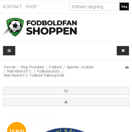
KONTAKT
SHOP
Søg
Forside
/
Shop Produkter
/
Fodbold
/
Spanien - Klubber
/
Real Madrid F.C.
/
Fodboldudstyr
/
Real Madrid F.C. Fodbold Træningsmål
TILBUD