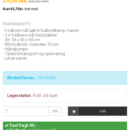
375,00 DKK
395,00 DKK
Real Madrid F.C.
- Fodbold mål sæt til fodboldkamp i haven
- 2 x foldbare mål med pløkker
- Str. 54 x 44 x 44 cm
- Minifodbold - Diameter 10 cm
- Håndpumpe
- Taske til transport og opbevaring
- Let at samle
Model/Varenr.:
TM-05882
Lagerstatus:
8
stk.
på lager
stk.
Køb
Fast
fragt 49,-