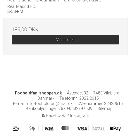
Real Madrid F.C.
B-58-RM
189,00 DKK
Vis produkt
Fodboldfan-shoppen.dk
Åvænget 32
7480 Vildbjerg
Danmark
Telefonnr.
:
2022 2615
E-mail
:
info-fodboldfan@mail.dk
CVR-nummer
:
32480616
Bankoplysninger
:
7670-0002797509
Sitemap
Facebook
Instagram