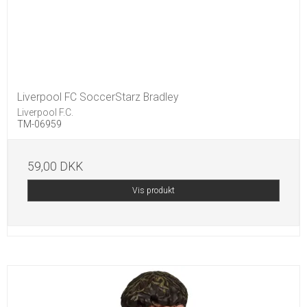
Liverpool FC SoccerStarz Bradley
Liverpool F.C.
TM-06959
59,00 DKK
Vis produkt