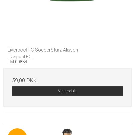
Liverpool FC SoccerStarz Alisson
Liverpool F.C.
TM-00884
59,00 DKK
Vis produkt