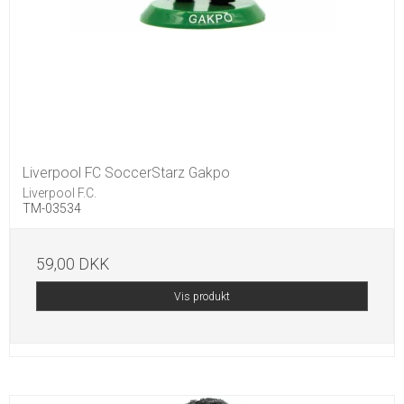
Liverpool FC SoccerStarz Gakpo
Liverpool F.C.
TM-03534
59,00 DKK
Vis produkt