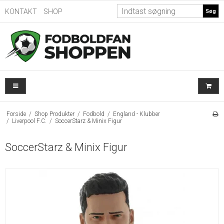
KONTAKT
SHOP
Søg
Forside
/
Shop Produkter
/
Fodbold
/
England - Klubber
/
Liverpool F.C.
/
SoccerStarz & Minix Figur
SoccerStarz & Minix Figur