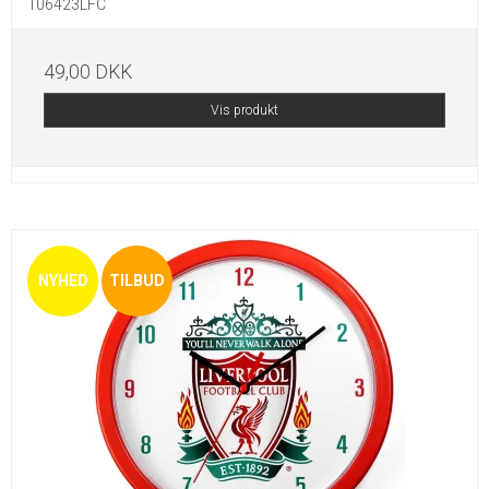
106423LFC
49,00 DKK
Vis produkt
NYHED
TILBUD