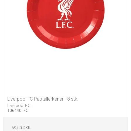
Liverpool FC Paptallerkener - 8 stk.
Liverpool F.C.
106440LFC
59,00 DKK