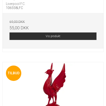
Liverpool F.C.
106558LFC
69,00 DKK
55,00 DKK
Vis produkt
TILBUD