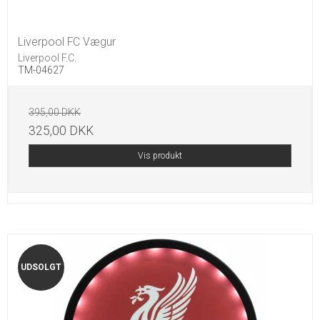
Liverpool FC Vægur
Liverpool F.C.
TM-04627
395,00 DKK
325,00 DKK
Vis produkt
UDSOLGT