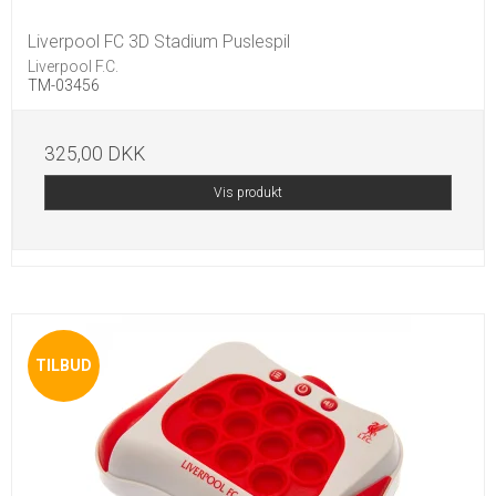
Liverpool FC 3D Stadium Puslespil
Liverpool F.C.
TM-03456
325,00 DKK
Vis produkt
TILBUD