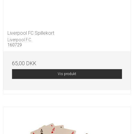
Liverpool FC Spillekort
Liverpool F.C.
160729
65,00 DKK
Vis produkt