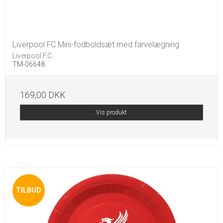
Liverpool FC Mini-fodboldsæt med farvelægning
Liverpool F.C.
TM-06648
169,00 DKK
Vis produkt
TILBUD