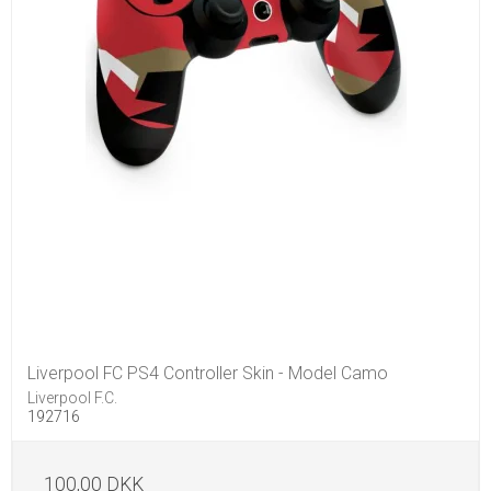
Liverpool FC PS4 Controller Skin - Model Camo
Liverpool F.C.
192716
100,00 DKK