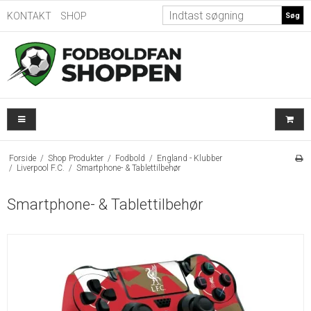
KONTAKT
SHOP
Søg
Forside
/
Shop Produkter
/
Fodbold
/
England - Klubber
/
Liverpool F.C.
/
Smartphone- & Tablettilbehør
Smartphone- & Tablettilbehør