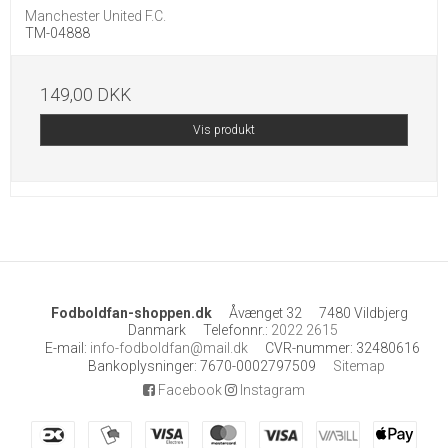
Manchester United F.C.
TM-04888
149,00 DKK
Vis produkt
Fodboldfan-shoppen.dk
Åvænget 32
7480 Vildbjerg
Danmark
Telefonnr.
:
2022 2615
E-mail
:
info-fodboldfan@mail.dk
CVR-nummer
:
32480616
Bankoplysninger
:
7670-0002797509
Sitemap
Facebook
Instagram