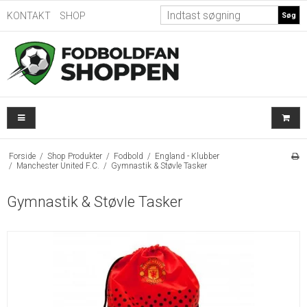
KONTAKT
SHOP
Søg
Forside
/
Shop Produkter
/
Fodbold
/
England - Klubber
/
Manchester United F.C.
/
Gymnastik & Støvle Tasker
Gymnastik & Støvle Tasker