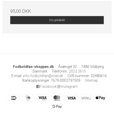
95,00 DKK
Vis produkt
Fodboldfan-shoppen.dk
Åvænget 32
7480 Vildbjerg
Danmark
Telefonnr.
:
2022 2615
E-mail
:
info-fodboldfan@mail.dk
CVR-nummer
:
32480616
Bankoplysninger
:
7670-0002797509
Sitemap
Facebook
Instagram