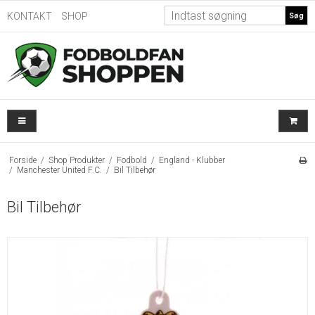
KONTAKT
SHOP
Søg
Forside
/
Shop Produkter
/
Fodbold
/
England - Klubber
/
Manchester United F.C.
/
Bil Tilbehør
Bil Tilbehør