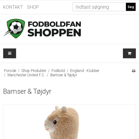
KONTAKT
SHOP
Søg
Forside
/
Shop Produkter
/
Fodbold
/
England - Klubber
/
Manchester United F.C.
/
Bamser & Tøjdyr
Bamser & Tøjdyr