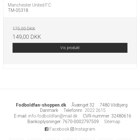
Manchester United F.C.
TM-05318
175,00 DKK
149,00 DKK
Vis produkt
Fodboldfan-shoppen.dk
Åvænget 32
7480 Vildbjerg
Danmark
Telefonnr.
:
2022 2615
E-mail
:
info-fodboldfan@mail.dk
CVR-nummer
:
32480616
Bankoplysninger
:
7670-0002797509
Sitemap
Facebook
Instagram