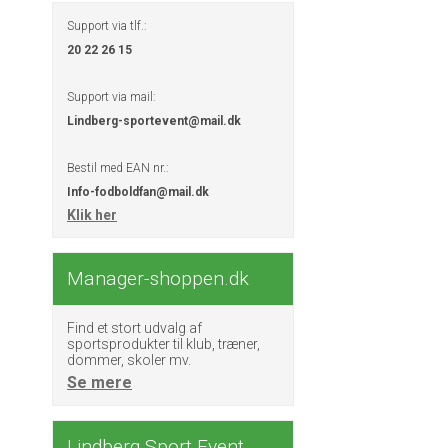
Support via tlf.:
20 22 26 15
Support via mail:
Lindberg-sportevent@mail.dk
Bestil med EAN nr.:
Info-fodboldfan@mail.dk
Klik her
Manager-shoppen.dk
Find et stort udvalg af
sportsprodukter til klub, træner,
dommer, skoler mv.
Se mere
Lindberg Sport Event