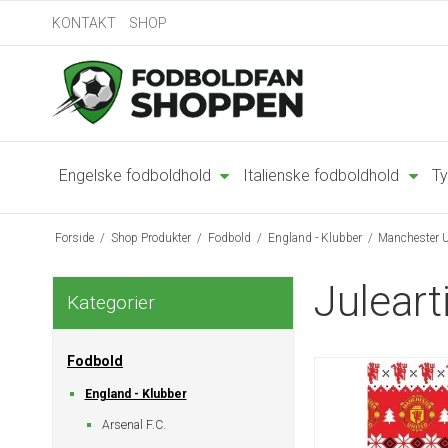
KONTAKT
SHOP
Engelske fodboldhold
Italienske fodboldhold
Ty
Forside
/
Shop Produkter
/
Fodbold
/
England - Klubber
/
Manchester U
Juleart
Kategorier
Fodbold
England - Klubber
Arsenal F.C.