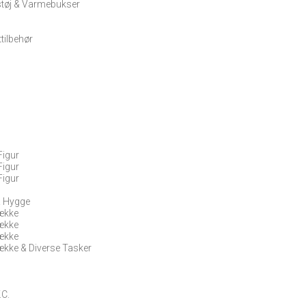
tøj & Varmebukser
tilbehør
Figur
Figur
Figur
 & Hygge
ække
ække
ække
ække & Diverse Tasker
.C.