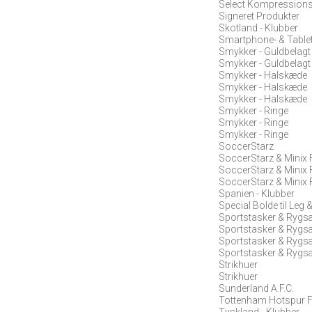
Select Kompressions
Signeret Produkter
Skotland - Klubber
Smartphone- & Tablet
Smykker - Guldbelagt
Smykker - Guldbelagt
Smykker - Halskæde
Smykker - Halskæde
Smykker - Halskæde
Smykker - Ringe
Smykker - Ringe
Smykker - Ringe
SoccerStarz
SoccerStarz & Minix 
SoccerStarz & Minix 
SoccerStarz & Minix 
Spanien - Klubber
Special Bolde til Leg
Sportstasker & Rygs
Sportstasker & Rygs
Sportstasker & Rygs
Sportstasker & Rygs
Strikhuer
Strikhuer
Sunderland A.F.C.
Tottenham Hotspur F
Tyskland - Klubber