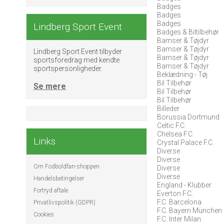
Badges
Badges
Badges
Lindberg Sport Event
Badges & Biltilbehør
Bamser & Tøjdyr
Bamser & Tøjdyr
Lindberg Sport Event tilbyder
Bamser & Tøjdyr
sportsforedrag med kendte
Bamser & Tøjdyr
sportspersonligheder.
Beklædning - Tøj
Bil Tilbehør
Se mere
Bil Tilbehør
Bil Tilbehør
Billeder
Borussia Dortmund
Celtic F.C.
Chelsea F.C.
Links
Crystal Palace F.C.
Diverse
Diverse
Om Fodboldfan-shoppen
Diverse
Diverse
Handelsbetingelser
England - Klubber
Fortryd aftale
Everton F.C.
F.C. Barcelona
Privatlivspolitik (GDPR)
F.C. Bayern München
Cookies
F.C. Inter Milan