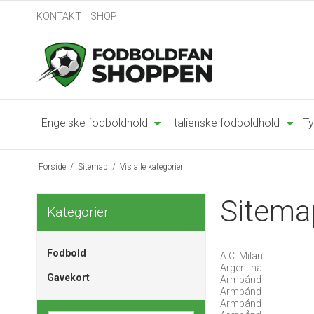
KONTAKT
SHOP
Engelske fodboldhold
Italienske fodboldhold
Ty
Forside
/
Sitemap
/
Vis alle kategorier
Sitema
Kategorier
Fodbold
A.C. Milan
Argentina
Gavekort
Armbånd
Armbånd
Armbånd