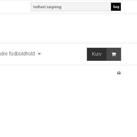
Søg
dre fodboldhold
Kurv