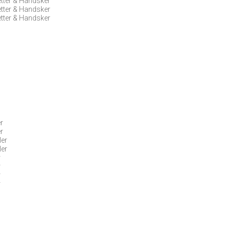
etter & Handsker
etter & Handsker
etter & Handsker
er
er
ler
ler
r
r
r
r