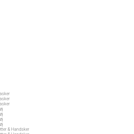
Tasker
Tasker
Tasker
øj
øj
øj
øj
etter & Handsker