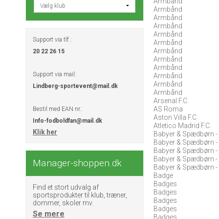
Armbånd
Armbånd
Armbånd
Armbånd
Armbånd
Support via tlf.:
Armbånd
Armbånd
20 22 26 15
Armbånd
Armbånd
Support via mail:
Armbånd
Armbånd
Lindberg-sportevent@mail.dk
Armbånd
Arsenal F.C.
AS Roma
Bestil med EAN nr.:
Aston Villa F.C.
Info-fodboldfan@mail.dk
Atletico Madrid F.C.
Klik her
Babyer & Spædbørn -
Babyer & Spædbørn -
Babyer & Spædbørn -
Babyer & Spædbørn -
Manager-shoppen.dk
Babyer & Spædbørn - 
Badge
Badges
Find et stort udvalg af
Badges
sportsprodukter til klub, træner,
Badges
dommer, skoler mv.
Badges
Se mere
Badges